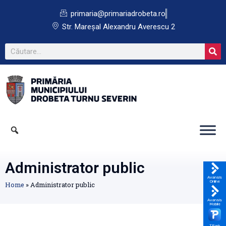
primaria@primariadrobeta.ro
Str. Mareșal Alexandru Averescu 2
Administrator public
Avansis
Online
Home
»
Administrator public
Avansis
Mobile
TPark