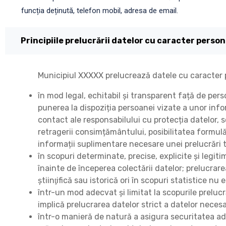
funcția deținută, telefon mobil, adresa de email.
Principiile prelucrării datelor cu caracter person
Municipiul XXXXX prelucrează datele cu caracter 
în mod legal, echitabil și transparent față de pers
punerea la dispoziția persoanei vizate a unor infor
contact ale responsabilului cu protecția datelor, sc
retragerii consimțământului, posibilitatea formulă
informații suplimentare necesare unei prelucrări t
în scopuri determinate, precise, explicite și legit
înainte de începerea colectării datelor; prelucrare
ştiinţifică sau istorică ori în scopuri statistice nu
într-un mod adecvat și limitat la scopurile prelucră
implică prelucrarea datelor strict a datelor nece
într-o manieră de natură a asigura securitatea ad