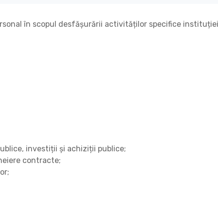
nal în scopul desfășurării activităților specifice instituție
ice, investiții și achiziții publice;
heiere contracte;
or;