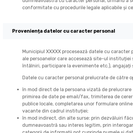
dumneavoastră cu caracter personal, urmând a se 
conformitate cu procedurile legale aplicabile și ce
Proveniența datelor cu caracter personal
Municipiul XXXXX procesează datele cu caracter pers
ale persoanelor care accesează site-ul instituție
întâlniri, participare la evenimente etc.), angajați 
Datele cu caracter personal prelucrate de către o
în mod direct de la persoana vizată de prelucrare pr
primirea de date pe email/fax, trimiterea de cerer
publice locale, completarea unor formulare online,
vacante din cadrul instituției;
în mod indirect, din alte surse: prin dezvăluiri făc
dumneavoastră sau interes legitim, prin interoga
categorii de informații pot cuprinde numele și dat