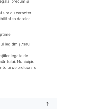
legală, precum și
atelor cu caracter
bilitatea datelor
gitime:
lui legitim și/sau
țiilor legate de
mântului, Municipiul
ntului de prelucrare