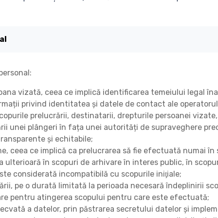
al
personal:
oana vizată, ceea ce implică identificarea temeiului legal îna
mații privind identitatea și datele de contact ale operatorul
opurile prelucrării, destinatarii, drepturile persoanei vizate,
rii unei plângeri în fața unei autorități de supraveghere pre
ransparente și echitabile;
ime, ceea ce implică ca prelucrarea să fie efectuată numai în 
a ulterioară în scopuri de arhivare în interes public, în scopu
 este considerată incompatibilă cu scopurile iniţiale;
rii, pe o durată limitată la perioada necesară îndeplinirii sc
sare pentru atingerea scopului pentru care este efectuată;
ecvată a datelor, prin păstrarea secretului datelor și imple