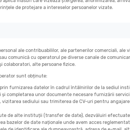
aplica măsuri care vizează ștergerea, anonimizarea, arhiva
rințele de protejare a intereselor persoanelor vizate.
onal ale contribuabililor, ale partenerilor comerciali, ale viz
i sau comunică cu operatorul pe diverse canale de comunicare
și colaboratori, alte persoane fizice.
perator sunt obținute:
in furnizarea datelor în cadrul întâlnirilor de la sediul instit
i și completarea unor documente necesare furnizării servicii
 vizitarea sediului sau trimiterea de CV-uri pentru angajare
ute de alte instituții (transfer de date), dezvăluiri efectuate
rea bazelor de date naționale unde avem acces reglementat 
ele de identificare ale dumneavoastră, adresa de e-mail, alt