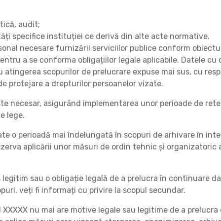
tică, audit;
tăți specifice instituției ce derivă din alte acte normative.
nal necesare furnizării serviciilor publice conform obiectul
entru a se conforma obligațiilor legale aplicabile. Datele cu
u atingerea scopurilor de prelucrare expuse mai sus, cu resp
 de protejare a drepturilor persoanelor vizate.
te necesar, asigurând implementarea unor perioade de reten
e lege.
te o perioadă mai îndelungată în scopuri de arhivare în inter
 rezerva aplicării unor măsuri de ordin tehnic și organizator
 legitim sau o obligație legală de a prelucra în continuare da
ri, veți fi informați cu privire la scopul secundar.
l XXXXX nu mai are motive legale sau legitime de a prelucra