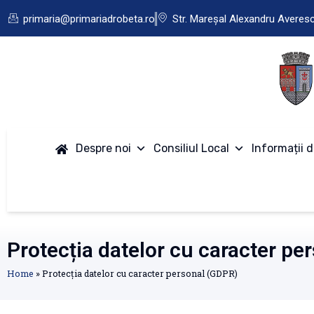
primaria@primariadrobeta.ro
Str. Mareșal Alexandru Averes
Despre noi
Consiliul Local
Informații d
Protecția datelor cu caracter pe
Home
»
Protecția datelor cu caracter personal (GDPR)