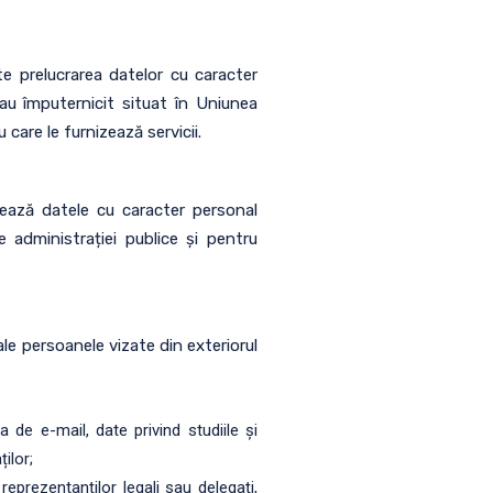
e prelucrarea datelor cu caracter
sau împuternicit situat în Uniunea
care le furnizează servicii.
ează datele cu caracter personal
e administrației publice și pentru
e persoanele vizate din exteriorul
de e-mail, date privind studiile și
ilor;
eprezentanților legali sau delegați,