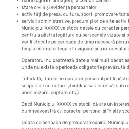
tehnologia informației și a comunicațiilor;
stare civilă și evidența persoanelor;
activități de presă, cultură, sport, promovare turis
servicii administrative, precum și orice alte activi
Municipiul XXXXX va stoca datele cu caracter perso
pentru a păstra legătura cu persoanele vizate și p
vor fi stocate pe perioada de timp necesară pentr
timp a cerințelor legale în vigoare și a interesului
Operatorul nu păstrează datele mai mult decât es
unde nu există o perioadă obligatorie prevăzută d
Totodată, datele cu caracter personal pot fi păstra
scopuri de cercetare științifică sau istorică, sub
anonimizare, criptare etc.).
Dacă Municipiul XXXXX va stabili că are un interes
dumneavoastră cu caracter personal și în alte scopu
Odată ce perioada de prelucrare expiră, Municipiu