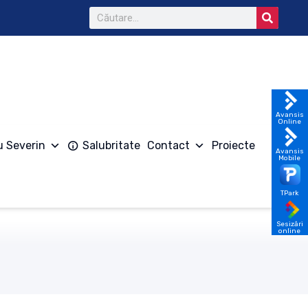
Avansis
Online
u Severin
Salubritate
Contact
Proiecte
Avansis
Mobile
TPark
Sesizări
online