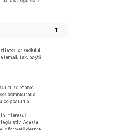
rea, distrugerea în
itatorilor sediului,
 (email, fax, poștă,
uției, telefonic,
lor admnistrației
a pe posturile
 în interesul
legislativ. Aceste
e informații despre