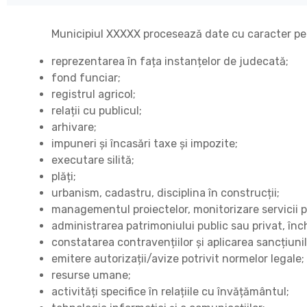
Municipiul XXXXX procesează date cu caracter perso
reprezentarea în fața instanțelor de judecată;
fond funciar;
registrul agricol;
relații cu publicul;
arhivare;
impuneri și încasări taxe și impozite;
executare silită;
plăți;
urbanism, cadastru, disciplina în construcții;
managementul proiectelor, monitorizare servicii publ
administrarea patrimoniului public sau privat, înc
constatarea contravențiilor și aplicarea sancțiunil
emitere autorizații/avize potrivit normelor legale;
resurse umane;
activități specifice în relațiile cu învățământul;