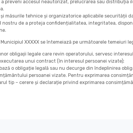
a preveni accesul neautorizat, prelucrarea sau distribuția i
a.
și măsurile tehnice și organizatorice aplicabile securității d
nostru de a proteja confidențialitatea, integritatea, disponi
ine.
e Municipiul XXXXX se întemeiază pe următoarele temeiuri le
nor obligaţii legale care revin operatorului, servesc interesu
executarea unui contract (în interesul persoanei vizate);
ză o obligație legală sau nu decurge din îndeplinirea obliga
simțământului persoanei vizate. Pentru exprimarea consimță
rul tip – cerere și declarație privind exprimarea consimțămâ