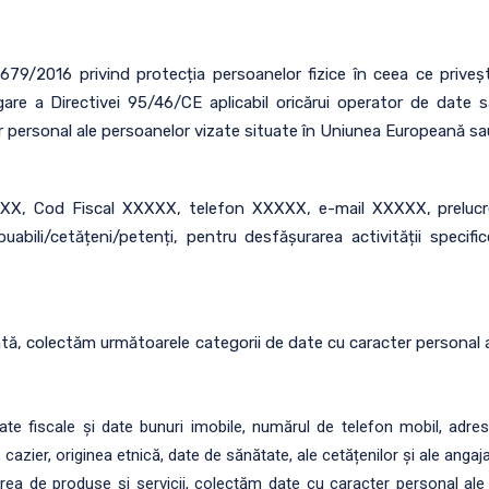
79/2016 privind protecția persoanelor fizice în ceea ce priveșt
ogare a Directivei 95/46/CE aplicabil oricărui operator de date 
 personal ale persoanelor vizate situate în Uniunea Europeană sau 
XXXX, Cod Fiscal XXXXX, telefon XXXXX, e-mail XXXXX, prelucr
uabili/cetățeni/petenți, pentru desfășurarea activității specific
ă, colectăm următoarele categorii de date cu caracter personal al
e fiscale și date bunuri imobile, numărul de telefon mobil, adresa 
cazier, originea etnică, date de sănătate, ale cetățenilor și ale angajaț
rea de produse și servicii, colectăm date cu caracter personal ale r