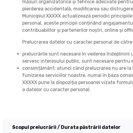
măsuri organizatorice și tehnice adecvate pentru 
pierderea accidentală, modificarea sau distrugere
Municipiul XXXXX actualizează periodic principiile 
personal, aceste principii conținând angajamentul 
contribuabililor și partenerilor noștri, online și offl
Prelucrarea datelor cu caracter personal de cătr
prelucrările sunt necesare în vederea îndeplinirii u
servesc interesului public, sunt necesare pentru 
consimțământ: atunci când prelucrarea nu are la ba
funizarea serviciilor noastre, numai în baza con
XXXXX pune la dispoziția persoanei vizate formula
a datelor cu caracter personal.
Scopul prelucrării / Durata păstrării datelor