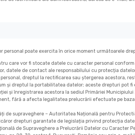
er personal poate exercita în orice moment următoarele drep
entru care vor fi stocate datele cu caracter personal conform 
lor, datele de contact ale responsabilului cu protecția datelo
 personal, dreptul la rectificarea sau ștergerea acestora, res
um și dreptul la portabilitatea datelor; aceste drepturi pot fi
ției și înregistrarea acestora la sediul Primăriei Municipiulu
ent, fără a afecta legalitatea prelucrării efectuate pe ba
ăți de supraveghere – Autoritatea Națională pentru Protecti
icăror drepturi garantate de legislația privind protecția date
țională de Supraveghere a Prelucrării Datelor cu Caracter Pe