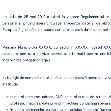
La data de 25 mai 2018 a intrat în vigoare Regulamentul nr. 6
personal și privind libera circulație a acestor date și de abr
Europeană și oricărei persoane care prelucrează date cu caracter
Primăria Municipiului XXXXX, cu sediul în XXXXX, județul X
necesare pentru a furniza servicii și informații pentru contrib
îndeplinirea obligațiilor legale.
În funcție de compartimentul căruia se adresează persoana vizat
instituției:
nume și prenume, adresa, CNP, serie și număr de buletin, dat
profesia, imaginea, date privind infracțiuni, condamnări penale, 
în cadrul partenerilor cu care avem colaborări pentru furniza