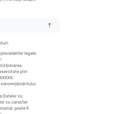
turi:
prevederilor legale,
r;
tricționarea
 exercitate prin
i XXXXX;
za consimțământului
a Datelor cu
lor cu caracter
rsonal, poate fi