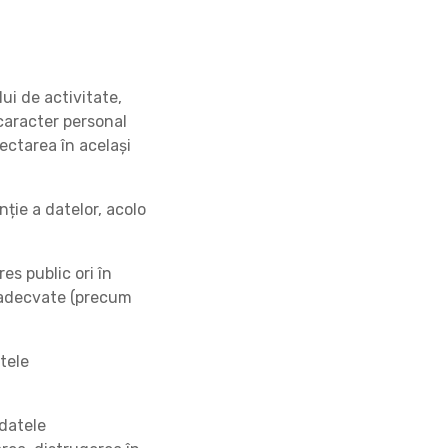
ui de activitate,
 caracter personal
ectarea în același
ție a datelor, acolo
es public ori în
ic adecvate (precum
tele
 datele