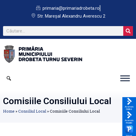
primaria@primariadrobeta.ro
Str. Mareșal Alexandru Averescu 2
Comisiile Consiliului Local
Avansis
Online
Home
»
Consiliul Local
»
Comisiile Consiliului Local
Avansis
Mobile
TPark