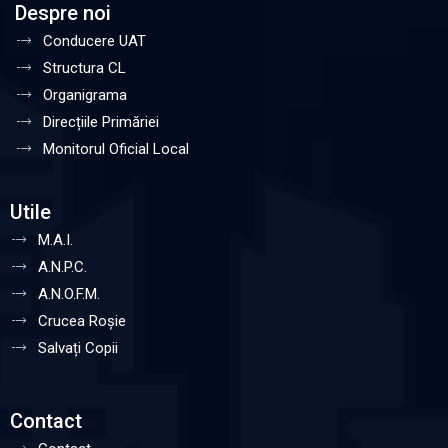
Despre noi
Conducere UAT
Structura CL
Organigrama
Direcțiile Primăriei
Monitorul Oficial Local
Utile
M.A.I.
A.N.P.C.
A.N.O.F.M.
Crucea Roșie
Salvați Copii
Contact