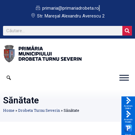
primaria@primariadrobeta.ro
Str. Mareșal Alexandru Averescu 2
Sănătate
Avansis
Online
Home
»
Drobeta Turnu Severin
»
Sănătate
Avansis
Mobile
TPark