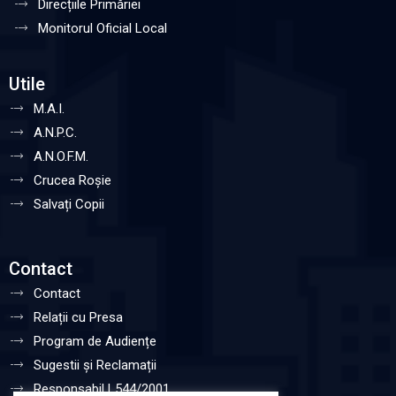
Direcțiile Primăriei
Monitorul Oficial Local
Utile
M.A.I.
A.N.P.C.
A.N.O.F.M.
Crucea Roșie
Salvați Copii
Contact
Contact
Relații cu Presa
Program de Audiențe
Sugestii și Reclamații
Responsabil L544/2001