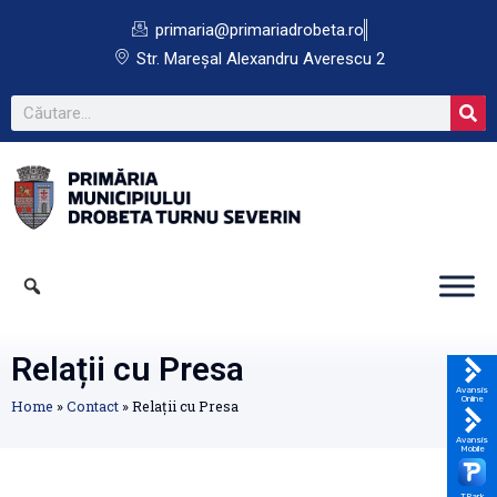
primaria@primariadrobeta.ro
Str. Mareșal Alexandru Averescu 2
Relații cu Presa
Avansis
Online
Home
»
Contact
»
Relații cu Presa
Avansis
Mobile
TPark