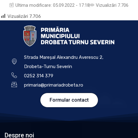
Ultima modificare:
05.09.2022 - 17:18
Vizualizări 7.706
Vizualizări
7.706
Strada Mareșal Alexandru Averescu 2,
Drobeta-Turnu Severin
0252 314 379
primaria@primariadrobeta.ro
Formular contact
Despre noi