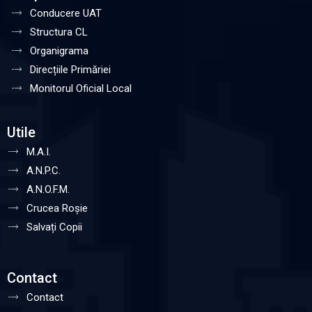
Conducere UAT
Structura CL
Organigrama
Direcțiile Primăriei
Monitorul Oficial Local
Utile
M.A.I.
A.N.P.C.
A.N.O.F.M.
Crucea Roșie
Salvați Copii
Contact
Contact