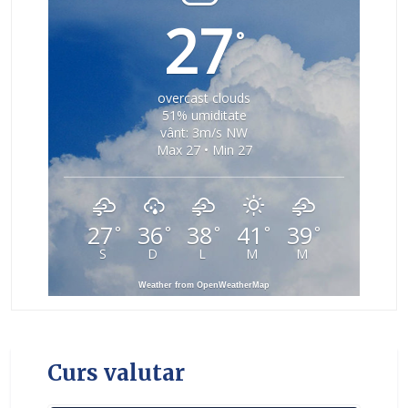
27
°
overcast clouds
51% umiditate
vânt: 3m/s NW
Max 27 • Min 27
27
36
38
41
39
°
°
°
°
°
S
D
L
M
M
Weather from OpenWeatherMap
Curs valutar