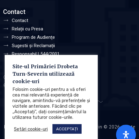
Contact
Contact
Relații cu Presa
Program de Audiențe
Sugestii și Reclamații
Responsabil L544/2001
Site-ul Primăriei Drobeta
Turn-Severin utilizează
Protecția datelor cu caracter personale (GDPR)
cookie-uri
Politica de utilizare a Cookie-urilor
Folosim cookie-uri pentru a vă oferi
cea mai relevantă experiență de
navigare, amintindu-vă preferințele și
vizitele anterioare. Făcând clic pe
„Acceptați”, dați consimțământul la
utilizarea tuturor cookie-urile.
Primăria Municipiului Drobeta Turnu Severin © 2026. Toate
Setări cookie-uri
ACCEPTAȚI
drepturile rezervate.