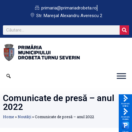
primaria@primariadrobeta.ro
Str. Mareșal Alexandru Averescu 2
Comunicate de presă – anul
2022
Avansis
Online
Home
»
Noutăți
»
Comunicate de presă – anul 2022
Avansis
Mobile
TPark