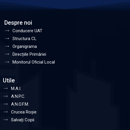
Despre noi
Conducere UAT
Structura CL
Organigrama
Direcțiile Primăriei
Monitorul Oficial Local
Utile
M.A.I.
A.N.P.C.
A.N.O.F.M.
Crucea Roșie
Salvați Copii