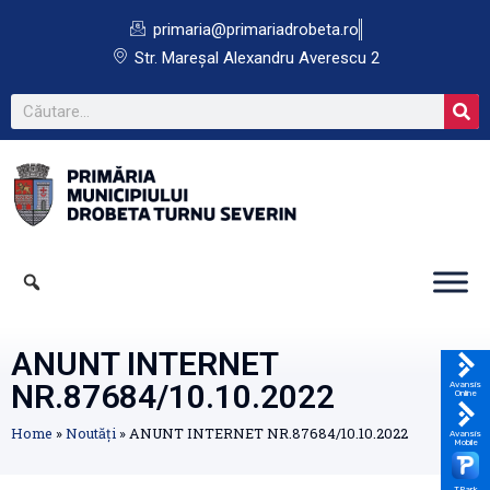
primaria@primariadrobeta.ro
Str. Mareșal Alexandru Averescu 2
ANUNT INTERNET
NR.87684/10.10.2022
Avansis
Online
Home
»
Noutăți
»
ANUNT INTERNET NR.87684/10.10.2022
Avansis
Mobile
TPark