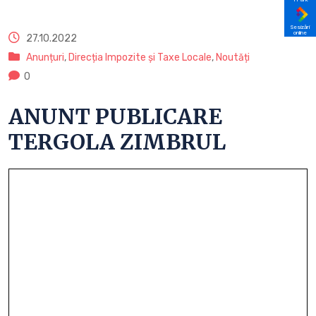
Sesizări
online
27.10.2022
Anunțuri
,
Direcția Impozite și Taxe Locale
,
Noutăți
0
ANUNT PUBLICARE
TERGOLA ZIMBRUL