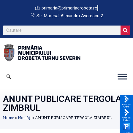
primaria@primariadrobeta.ro
Str. Mareșal Alexandru Averescu 2
ANUNT PUBLICARE TERGOLA
ZIMBRUL
Avansis
Online
Home
»
Noutăți
»
ANUNT PUBLICARE TERGOLA ZIMBRUL
Avansis
Mobile
TPark