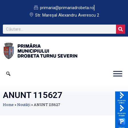
primaria@primariadrobeta.ro
Str. Mareșal Alexandru Averescu 2
ANUNT 115627
Avansis
Online
Home
»
Noutăți
»
ANUNT 115627
Avansis
Mobile
TPark