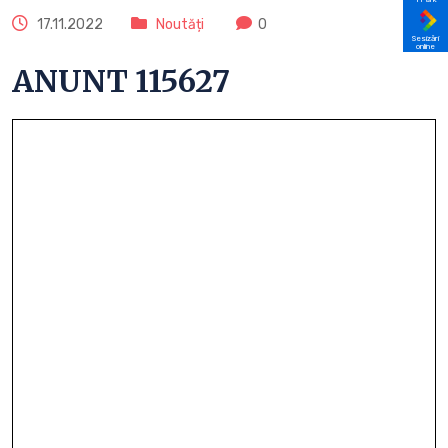
17.11.2022
Noutăți
0
Sesizări
online
ANUNT 115627