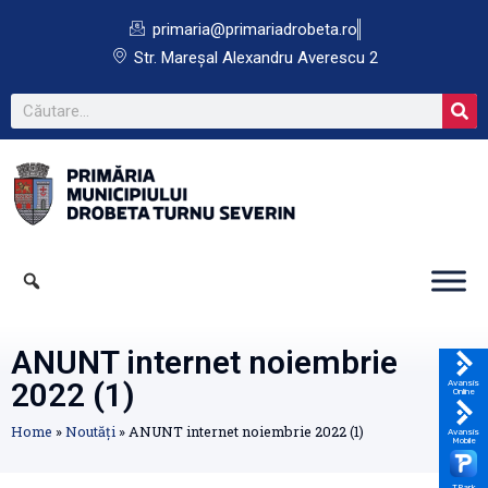
primaria@primariadrobeta.ro
Str. Mareșal Alexandru Averescu 2
ANUNT internet noiembrie
2022 (1)
Avansis
Online
Home
»
Noutăți
»
ANUNT internet noiembrie 2022 (1)
Avansis
Mobile
TPark