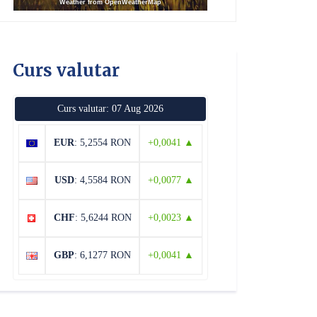
Weather from OpenWeatherMap
Curs valutar
Curs valutar: 07 Aug 2026
EUR
: 5,2554 RON
+0,0041 ▲
USD
: 4,5584 RON
+0,0077 ▲
CHF
: 5,6244 RON
+0,0023 ▲
GBP
: 6,1277 RON
+0,0041 ▲