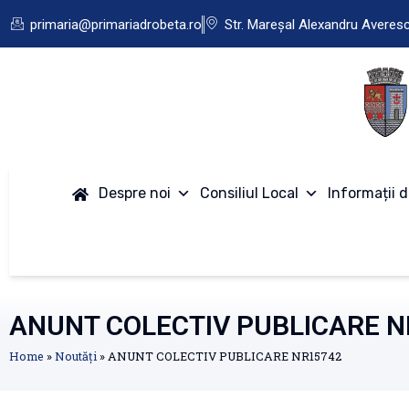
primaria@primariadrobeta.ro
Str. Mareșal Alexandru Averes
Despre noi
Consiliul Local
Informații d
ANUNT COLECTIV PUBLICARE N
Home
»
Noutăți
»
ANUNT COLECTIV PUBLICARE NR15742