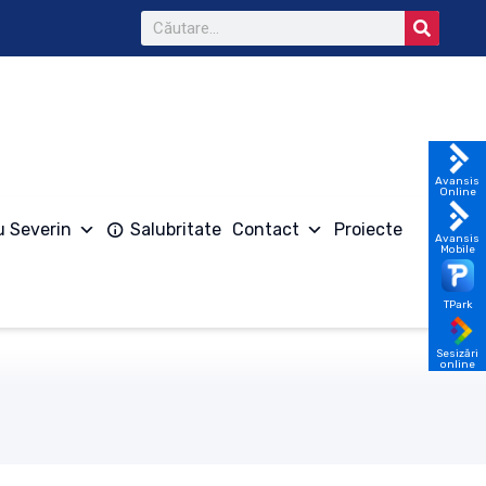
Avansis
Online
u Severin
Salubritate
Contact
Proiecte
Avansis
Mobile
TPark
Sesizări
online