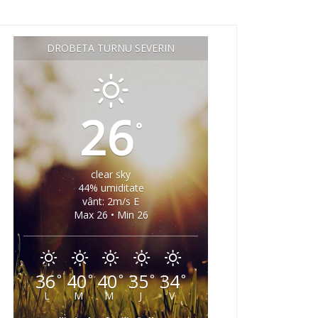
DROBETA TURNU SEVERIN
26
°
clear sky
44% umiditate
vânt: 2m/s E
Max 26 • Min 26
36
40
40
35
34
°
°
°
°
°
L
M
M
J
V