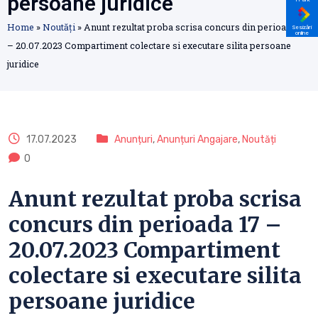
persoane juridice
Home
»
Noutăți
»
Anunt rezultat proba scrisa concurs din perioada 17
Sesizări
online
– 20.07.2023 Compartiment colectare si executare silita persoane
juridice
17.07.2023
Anunțuri
,
Anunțuri Angajare
,
Noutăți
0
Anunt rezultat proba scrisa
concurs din perioada 17 –
20.07.2023 Compartiment
colectare si executare silita
persoane juridice