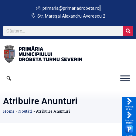
primaria@primariadrobeta.ro
Str. Mareșal Alexandru Averescu 2
Atribuire Anunturi
Avansis
Online
Home
»
Noutăți
»
Atribuire Anunturi
Avansis
Mobile
TPark