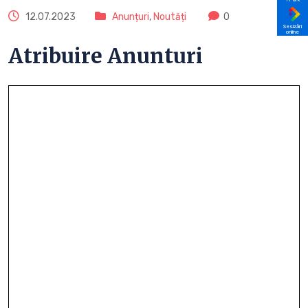
12.07.2023
Anunțuri
,
Noutăți
0
Sesizări
online
Atribuire Anunturi