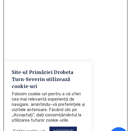
Site-ul Primăriei Drobeta
Turn-Severin utilizează
cookie-uri
Folosim cookie-uri pentru a vă oferi
cea mai relevantă experiență de
navigare, amintindu-vă preferințele și
vizitele anterioare. Făcând clic pe
„Acceptați”, dați consimțământul la
utilizarea tuturor cookie-urile.