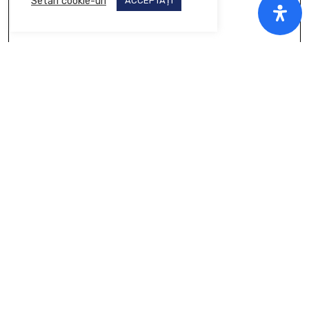
Setări cookie-uri
ACCEPTAȚI