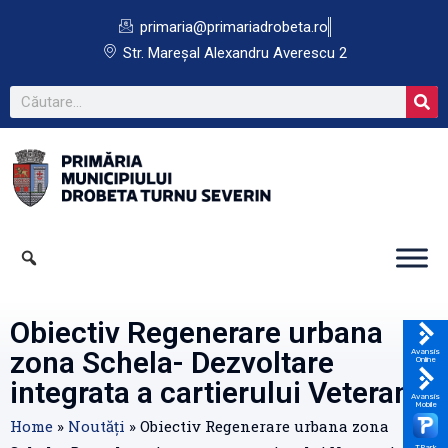
primaria@primariadrobeta.ro
Str. Mareșal Alexandru Averescu 2
Obiectiv Regenerare urbana
zona Schela- Dezvoltare
Avansis
Online
integrata a cartierului Veterani-
Avansis
Mobile
Home
»
Noutăți
»
Obiectiv Regenerare urbana zona
TPark