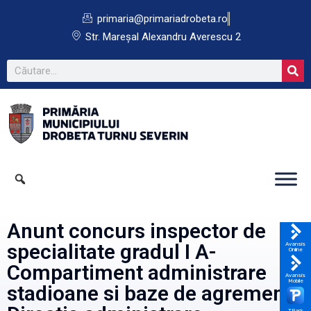
primaria@primariadrobeta.ro
Str. Mareșal Alexandru Averescu 2
Anunt concurs inspector de
specialitate gradul I A-
Avansis
Online
Compartiment administrare
Avansis
Mobile
stadioane si baze de agrement-
TPark