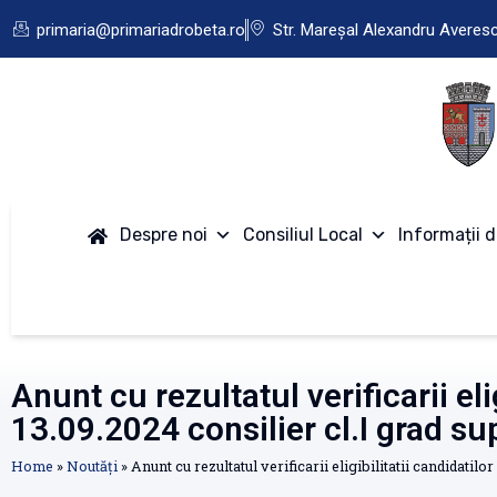
primaria@primariadrobeta.ro
Str. Mareșal Alexandru Averes
Despre noi
Consiliul Local
Informații d
Anunt cu rezultatul verificarii el
13.09.2024 consilier cl.I grad su
Home
»
Noutăți
»
Anunt cu rezultatul verificarii eligibilitatii candidati