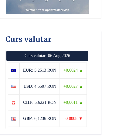
Weather from OpenWeatherMap
Curs valutar
Curs valutar: 06 Aug 2026
EUR
: 5,2513 RON
+0,0024 ▲
USD
: 4,5507 RON
+0,0027 ▲
CHF
: 5,6221 RON
+0,0011 ▲
GBP
: 6,1236 RON
-0,0008 ▼