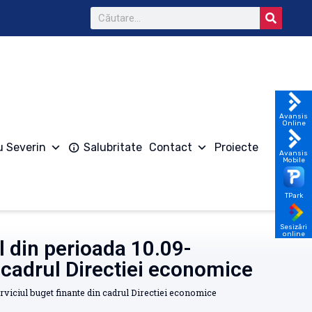
Avansis
Online
u Severin
Salubritate
Contact
Proiecte
Avansis
Mobile
TPark
Sesizări
online
ul din perioada 10.09-
n cadrul Directiei economice
Serviciul buget finante din cadrul Directiei economice