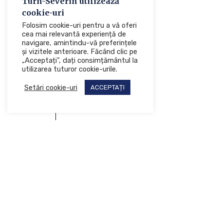
Turn-Severin utilizează
cookie-uri
Folosim cookie-uri pentru a vă oferi
cea mai relevantă experiență de
navigare, amintindu-vă preferințele
și vizitele anterioare. Făcând clic pe
„Acceptați”, dați consimțământul la
utilizarea tuturor cookie-urile.
Setări cookie-uri
ACCEPTAȚI