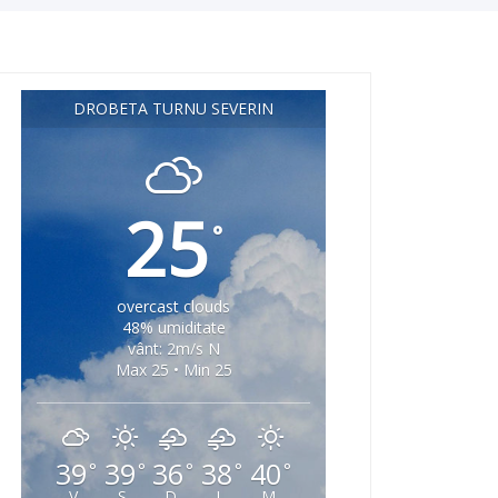
DROBETA TURNU SEVERIN
25
°
overcast clouds
48% umiditate
vânt: 2m/s N
Max 25 • Min 25
39
39
36
38
40
°
°
°
°
°
V
S
D
L
M