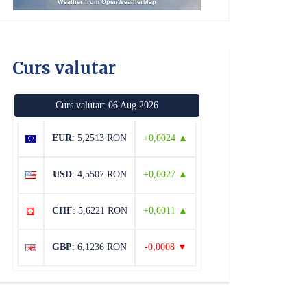
Weather from OpenWeatherMap
Curs valutar
Curs valutar: 06 Aug 2026
EUR
: 5,2513 RON
+0,0024 ▲
USD
: 4,5507 RON
+0,0027 ▲
CHF
: 5,6221 RON
+0,0011 ▲
GBP
: 6,1236 RON
-0,0008 ▼