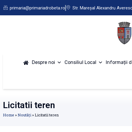
primaria@primariadrobeta.ro
Str. Mareșal Alexandru Averes
Despre noi
Consiliul Local
Informații d
Licitatii teren
Home
»
Noutăți
»
Licitatii teren