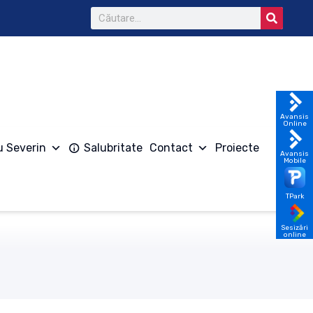
Avansis
Online
u Severin
Salubritate
Contact
Proiecte
Avansis
Mobile
TPark
Sesizări
online