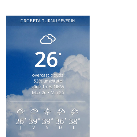
DROBETA TURNU SEVERIN
26
°
overcast clouds
53% umiditate
vânt: 1m/s NNW
Max 26 • Min 26
26
39
39
36
38
°
°
°
°
°
J
V
S
D
L