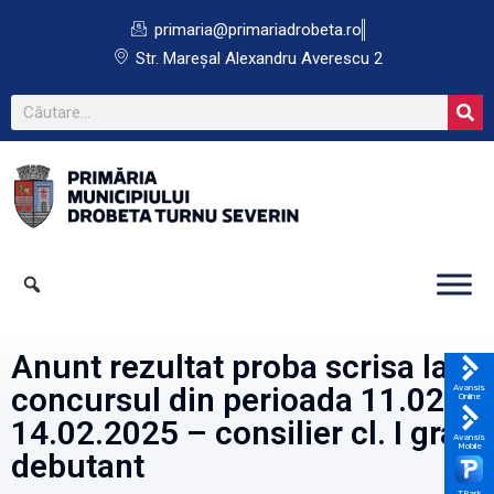
primaria@primariadrobeta.ro
Str. Mareșal Alexandru Averescu 2
Anunt rezultat proba scrisa la
concursul din perioada 11.02 –
Avansis
Online
14.02.2025 – consilier cl. I grad
Avansis
Mobile
debutant
TPark