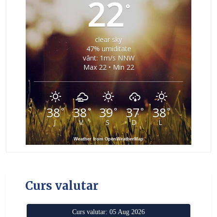
22
°
clear sky
47% umiditate
vânt: 1m/s NNW
Max 22 • Min 22
38
38
39
37
38
°
°
°
°
°
J
V
S
D
L
Weather from OpenWeatherMap
Curs valutar
Curs valutar: 05 Aug 2026