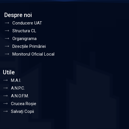
Despre noi
Conducere UAT
Structura CL
Organigrama
Direcțiile Primăriei
Monitorul Oficial Local
Utile
M.A.I.
A.N.P.C.
A.N.O.F.M.
Crucea Roșie
Salvați Copii