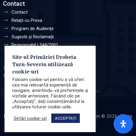
Contact
Contact
Relații cu Presa
Program de Audiențe
Sugestii și Reclamații
Responsabil L544/2001
Site-ul Primăriei Drobeta
Turn-Severin utilizează
Protecția datelor cu caracter personale (GDPR)
cookie-uri
Politica de utilizare a Cookie-urilor
Folosim cookie-uri pentru a vă oferi
cea mai relevantă experiență de
navigare, amintindu-vă preferințele și
vizitele anterioare. Făcând clic pe
„Acceptați”, dați consimțământul la
utilizarea tuturor cookie-urile.
Primăria Municipiului Drobeta Turnu Severin © 2026. Toate
Setări cookie-uri
ACCEPTAȚI
drepturile rezervate.