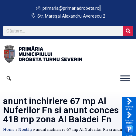
primaria@primariadrobeta.ro
Str. Mareșal Alexandru Averescu 2
anunt inchiriere 67 mp Al
Nuferilor Fn si anunt conces
Avansis
Online
418 mp zona Al Baladei Fn
Avansis
Mobile
Home
»
Noutăți
»
anunt inchiriere 67 mp Al Nuferilor Fn si anunt
TPark