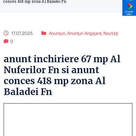
conces 418 mp zona Al Baladei Fn
Sesizări
online
17.07.2025
Anunțuri
,
Anunțuri Angajare
,
Noutăți
0
anunt inchiriere 67 mp Al
Nuferilor Fn si anunt
conces 418 mp zona Al
Baladei Fn