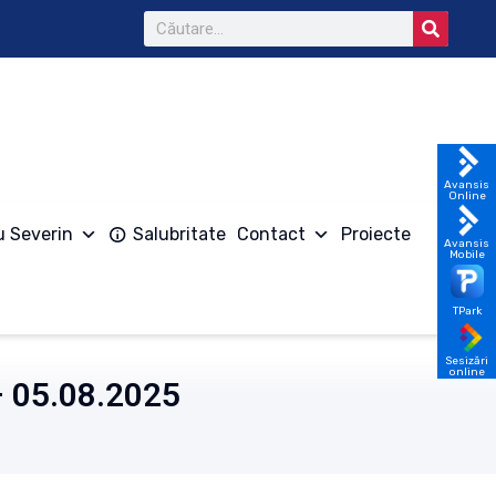
Avansis
Online
u Severin
Salubritate
Contact
Proiecte
Avansis
Mobile
TPark
Sesizări
online
– 05.08.2025