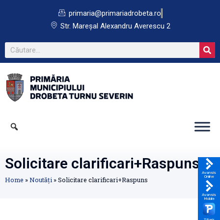
primaria@primariadrobeta.ro
Str. Mareșal Alexandru Averescu 2
Solicitare clarificari+Raspuns
Avansis
Online
Home
»
Noutăți
»
Solicitare clarificari+Raspuns
Avansis
Mobile
TPark