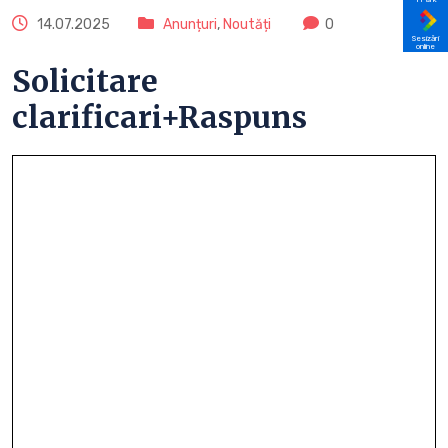
14.07.2025
Anunțuri
,
Noutăți
0
Sesizări
online
Solicitare
clarificari+Raspuns