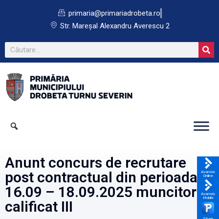
primaria@primariadrobeta.ro
Str. Mareșal Alexandru Averescu 2
Anunt concurs de recrutare
post contractual din perioada
Avansis
Online
16.09 – 18.09.2025 muncitor
Avansis
Mobile
calificat III
TPark