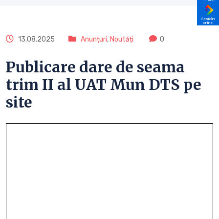
Sesizări
online
13.08.2025
Anunțuri
,
Noutăți
0
Publicare dare de seama
trim II al UAT Mun DTS pe
site