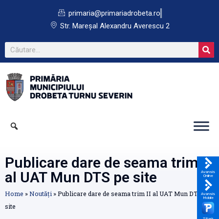
primaria@primariadrobeta.ro
Str. Mareșal Alexandru Averescu 2
Publicare dare de seama trim II
al UAT Mun DTS pe site
Avansis
Online
Home
»
Noutăți
»
Publicare dare de seama trim II al UAT Mun DTS pe
Avansis
Mobile
site
TPark