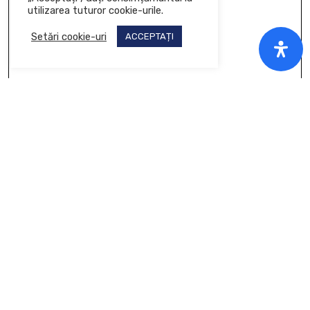
utilizarea tuturor cookie-urile.
Setări cookie-uri
ACCEPTAȚI