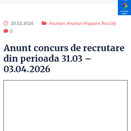
Sesizări
online
25.02.2026
Anunțuri
,
Anunțuri Angajare
,
Noutăți
0
Anunt concurs de recrutare
din perioada 31.03 –
03.04.2026