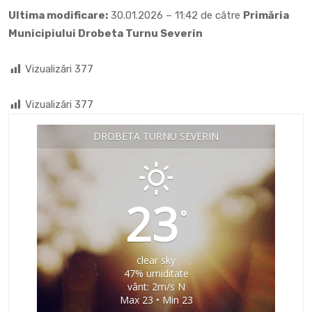
Ultima modificare:
30.01.2026 – 11:42 de către
Primăria
Municipiului Drobeta Turnu Severin
Vizualizări
377
Vizualizări
377
DROBETA TURNU SEVERIN
23
°
clear sky
47% umiditate
vânt: 2m/s N
Max 23 • Min 23