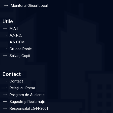
Monitorul Oficial Local
Utile
M.A.I.
A.N.P.C.
A.N.O.F.M.
Crucea Roșie
Salvați Copii
Contact
Contact
Relații cu Presa
Program de Audiențe
Sugestii și Reclamații
Responsabil L544/2001