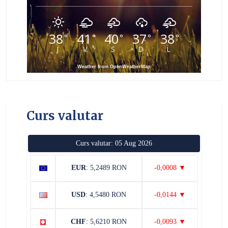
38
41
40
37
38
°
°
°
°
°
J
V
S
D
L
Weather from OpenWeatherMap
Curs valutar
Curs valutar: 05 Aug 2026
EUR
: 5,2489 RON
-0,0008 ▼
USD
: 4,5480 RON
-0,0144 ▼
CHF
: 5,6210 RON
-0,0093 ▼