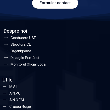
Formular contact
Despre noi
Conducere UAT
Structura CL
Organigrama
Direcțiile Primăriei
Monitorul Oficial Local
Utile
M.A.I.
A.N.P.C.
A.N.O.F.M.
Crucea Roșie