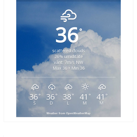
36
°
scattered clouds
26% umiditate
vânt: 7m/s NW
Max 36 • Min 36
36
36
38
41
41
°
°
°
°
°
S
D
L
M
M
Weather from OpenWeatherMap