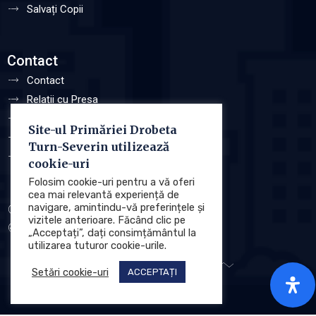
Salvați Copii
Contact
Contact
Relații cu Presa
Program de Audiențe
Site-ul Primăriei Drobeta
Sugestii și Reclamații
Turn-Severin utilizează
Responsabil L544/2001
cookie-uri
Folosim cookie-uri pentru a vă oferi
cea mai relevantă experiență de
navigare, amintindu-vă preferințele și
Protecția datelor cu caracter personale (GDPR)
vizitele anterioare. Făcând clic pe
Politica de utilizare a Cookie-urilor
„Acceptați”, dați consimțământul la
utilizarea tuturor cookie-urile.
Setări cookie-uri
ACCEPTAȚI