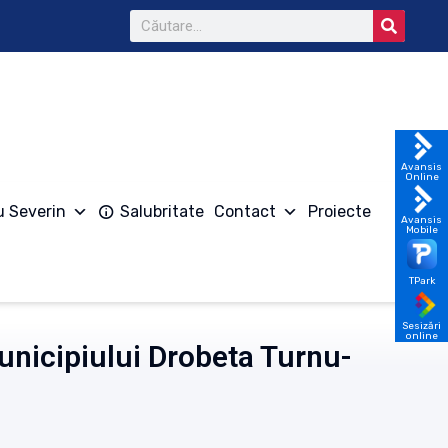
Avansis
Online
u Severin
Salubritate
Contact
Proiecte
Avansis
Mobile
TPark
Sesizări
online
Municipiului Drobeta Turnu-