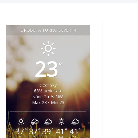
DROBETA TURNU SEVERIN
23
°
clear sky
68% umiditate
vânt: 2m/s NW
Max 23 • Min 23
37
37
39
41
41
°
°
°
°
°
S
D
L
M
M