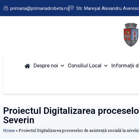
primaria@primariadrobeta.ro
Str. Mareșal Alexandru Averes
Despre noi
Consiliul Local
Informații d
Proiectul Digitalizarea proceselo
Severin
Home
»
Proiectul Digitalizarea proceselor de asistență socială la nive