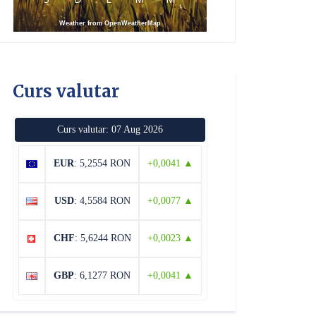
Weather from OpenWeatherMap
Curs valutar
Curs valutar: 07 Aug 2026
EUR
: 5,2554 RON
+0,0041 ▲
USD
: 4,5584 RON
+0,0077 ▲
CHF
: 5,6244 RON
+0,0023 ▲
GBP
: 6,1277 RON
+0,0041 ▲