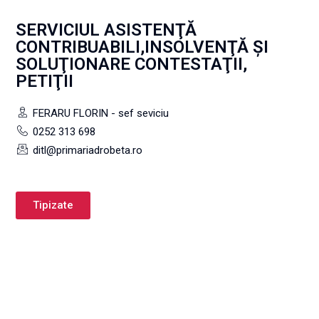
SERVICIUL ASISTENŢĂ
CONTRIBUABILI,INSOLVENŢĂ ŞI
SOLUŢIONARE CONTESTAŢII,
PETIŢII
FERARU FLORIN - sef seviciu
0252 313 698
ditl@primariadrobeta.ro
Tipizate