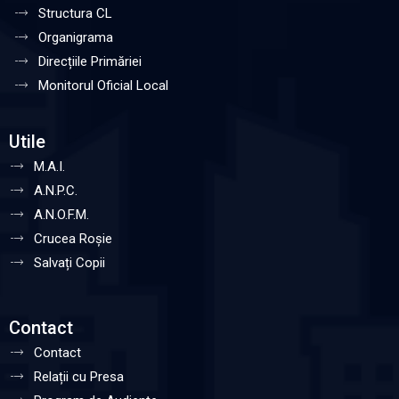
Structura CL
Organigrama
Direcțiile Primăriei
Monitorul Oficial Local
Utile
M.A.I.
A.N.P.C.
A.N.O.F.M.
Crucea Roșie
Salvați Copii
Contact
Contact
Relații cu Presa