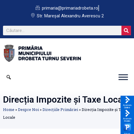
primaria@primariadrobeta.ro
Str. Mareșal Alexandru Averescu 2
Direcția Impozite și Taxe Locale
Avansis
Online
Home
»
Despre Noi
»
Direcțiile Primăriei
»
Direcția Impozite și Taxe
Locale
Avansis
Mobile
TPark