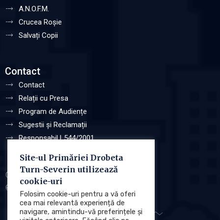
A.N.O.F.M.
Crucea Roșie
Salvați Copii
Contact
Contact
Relații cu Presa
Program de Audiențe
Sugestii și Reclamații
Responsabil L544/2001
Site-ul Primăriei Drobeta
Turn-Severin utilizează
Protecția datelor cu caracter personale (GDPR)
cookie-uri
Politica de utilizare a Cookie-urilor
Folosim cookie-uri pentru a vă oferi
cea mai relevantă experiență de
navigare, amintindu-vă preferințele și