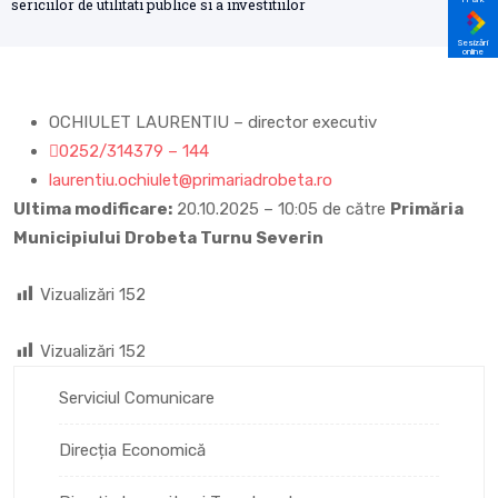
sericiilor de utilitati publice si a investitiilor
Sesizări
online
OCHIULET LAURENTIU – director executiv
0252/314379 – 144
laurentiu.ochiulet@primariadrobeta.ro
Ultima modificare:
20.10.2025 – 10:05 de către
Primăria
Municipiului Drobeta Turnu Severin
Vizualizări
152
Vizualizări
152
Serviciul Comunicare
Direcția Economică