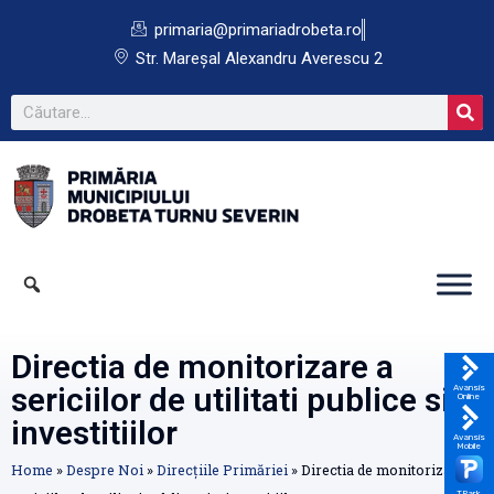
primaria@primariadrobeta.ro
Str. Mareșal Alexandru Averescu 2
Directia de monitorizare a
sericiilor de utilitati publice si a
Avansis
Online
investitiilor
Avansis
Mobile
Home
»
Despre Noi
»
Direcțiile Primăriei
»
Directia de monitorizare a
TPark