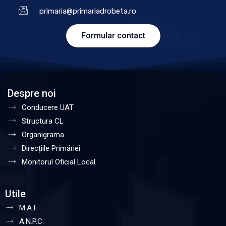
primaria@primariadrobeta.ro
Formular contact
Despre noi
Conducere UAT
Structura CL
Organigrama
Direcțiile Primăriei
Monitorul Oficial Local
Utile
M.A.I.
A.N.P.C.